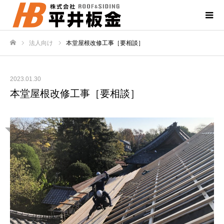
法人向け
本堂屋根改修工事［要相談］
ホーム
2023.01.30
本堂屋根改修工事［要相談］